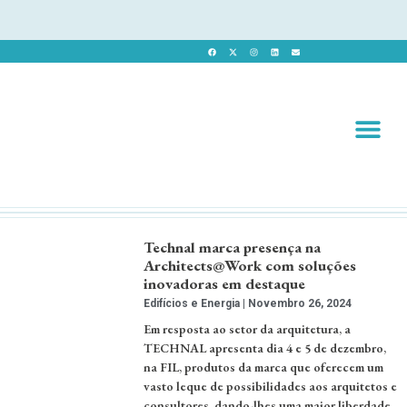
Revista 
Revista Dig
Technal marca presença na
Architects@Work com soluções
inovadoras em destaque
Edifícios e Energia
Novembro 26, 2024
Em resposta ao setor da arquitetura, a
TECHNAL apresenta dia 4 e 5 de dezembro,
na FIL, produtos da marca que oferecem um
vasto leque de possibilidades aos arquitetos e
consultores, dando-lhes uma maior liberdade