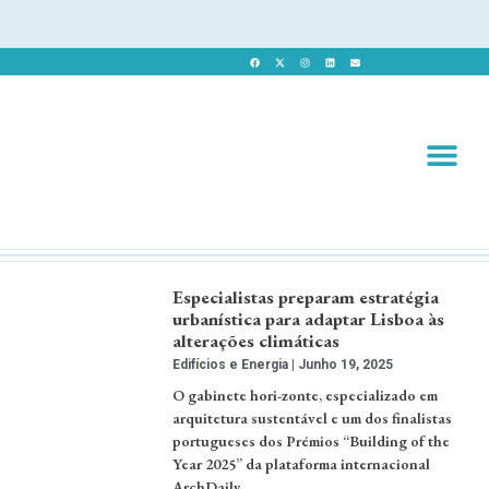
Revista 
Revista Dig
Especialistas preparam estratégia
urbanística para adaptar Lisboa às
alterações climáticas
Edifícios e Energia
Junho 19, 2025
O gabinete hori-zonte, especializado em
arquitetura sustentável e um dos finalistas
portugueses dos Prémios “Building of the
Year 2025” da plataforma internacional
ArchDaily, …