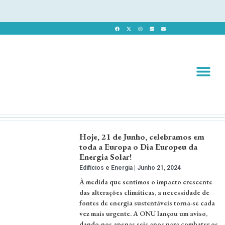
Revista 
Revista Dig
Hoje, 21 de Junho, celebramos em
toda a Europa o Dia Europeu da
Energia Solar!
Edifícios e Energia
Junho 21, 2024
À medida que sentimos o impacto crescente
das alterações climáticas, a necessidade de
fontes de energia sustentáveis torna-se cada
vez mais urgente. A ONU lançou um aviso,
dando-nos apenas seis anos para combater os