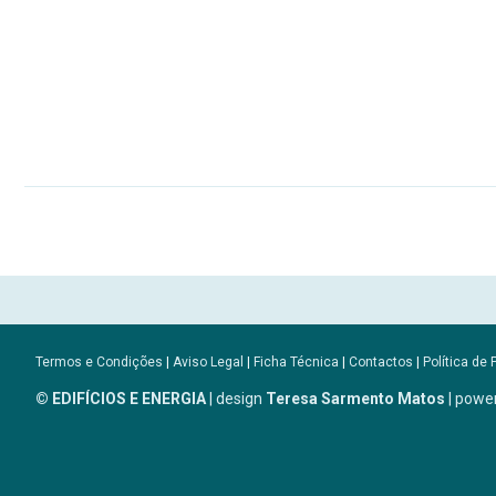
Termos e Condições
|
Aviso Legal
|
Ficha Técnica
|
Contactos
|
Política de 
© EDIFÍCIOS E ENERGIA
| design
Teresa Sarmento Matos
| powe