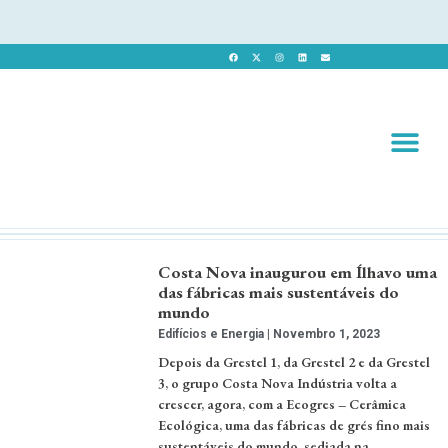
Revista 
Revista Dig
Costa Nova inaugurou em Ílhavo uma
das fábricas mais sustentáveis do
mundo
Edifícios e Energia
Novembro 1, 2023
Depois da Grestel 1, da Grestel 2 e da Grestel
3, o grupo Costa Nova Indústria volta a
crescer, agora, com a Ecogres – Cerâmica
Ecológica, uma das fábricas de grés fino mais
sustentáveis do mundo, sediada na …