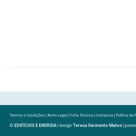
Termos e Condições
|
Aviso Legal
|
Ficha Técnica
|
Contactos
|
Política de 
© EDIFÍCIOS E ENERGIA
| design
Teresa Sarmento Matos
| powe