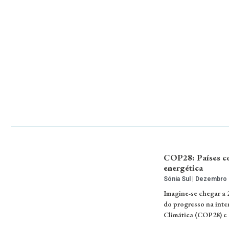
COP28: Países com
energética
Sónia Sul
Dezembro 6
Imagine-se chegar a 
do progresso na inte
Climática (COP28) e 