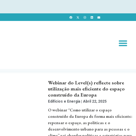
Revista 
Revista Dig
Webinar do Level(s) reflecte sobre
utilização mais eficiente do espaço
construído da Europa
Edifícios e Energia
Abril 22, 2025
O webinar “Como utilizar o espaço
construído da Europa de forma mais eficiente:
repensar o espaço, as políticas e o
desenvolvimento urbano para as pessoas e o
clima” vai abordar políticas e estratégias para