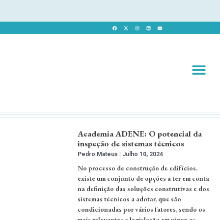
Revista 
Revista Dig
Academia ADENE: O potencial da
inspeção de sistemas técnicos
Pedro Mateus
Julho 10, 2024
No processo de construção de edifícios,
existe um conjunto de opções a ter em conta
na definição das soluções construtivas e dos
sistemas técnicos a adotar, que são
condicionadas por vários fatores, sendo os
mais relevantes a legislação em vigor, os