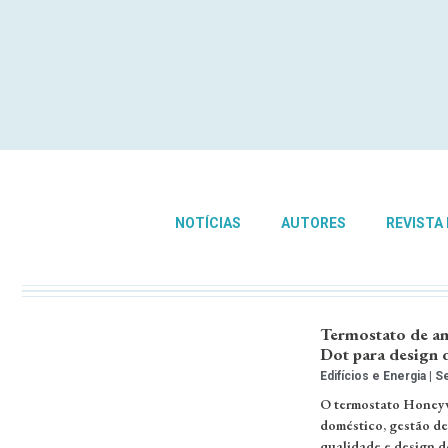
NOTÍCIAS
AUTORES
REVISTA
Termostato de a
Dot para design 
Edifícios e Energia
Se
O termostato Honeyw
doméstico, gestão de
qualidade e design d