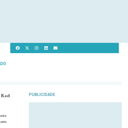
ADO
l Red
PUBLICIDADE
orto
ente