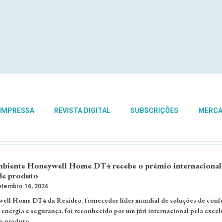
 IMPRESSA
REVISTA DIGITAL
SUBSCRIÇÕES
MERC
mbiente Honeywell Home DT4 recebe o prémio internaciona
de produto
tembro 16, 2024
ell Home DT4 da Resideo, fornecedor líder mundial de soluções de conf
 energia e segurança, foi reconhecido por um júri internacional pela excel
o produto. …