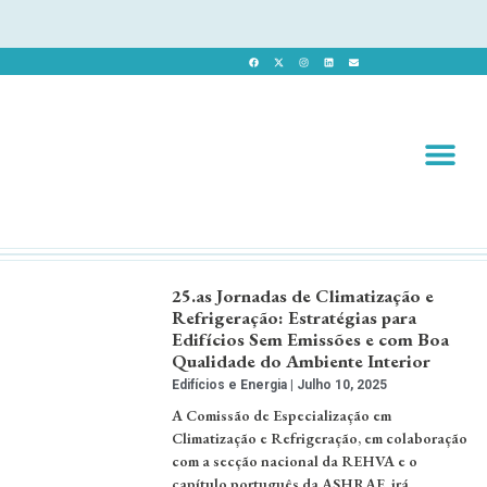
Revista 
Revista Dig
25.as Jornadas de Climatização e
Refrigeração: Estratégias para
Edifícios Sem Emissões e com Boa
Qualidade do Ambiente Interior
Edifícios e Energia
Julho 10, 2025
A Comissão de Especialização em
Climatização e Refrigeração, em colaboração
com a secção nacional da REHVA e o
capítulo português da ASHRAE, irá