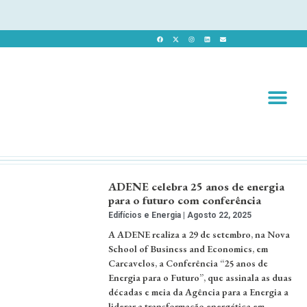
Revista 
Revista Dig
ADENE celebra 25 anos de energia
para o futuro com conferência
Edifícios e Energia
Agosto 22, 2025
A ADENE realiza a 29 de setembro, na Nova
School of Business and Economics, em
Carcavelos, a Conferência “25 anos de
Energia para o Futuro”, que assinala as duas
décadas e meia da Agência para a Energia a
liderar a transformação energética em