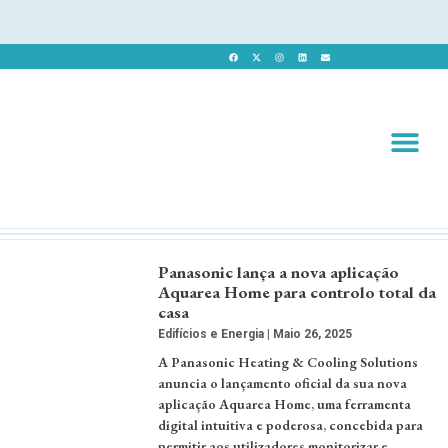
Revista 
Revista Dig
Panasonic lança a nova aplicação
Aquarea Home para controlo total da
casa
Edifícios e Energia
Maio 26, 2025
A Panasonic Heating & Cooling Solutions
anuncia o lançamento oficial da sua nova
aplicação Aquarea Home, uma ferramenta
digital intuitiva e poderosa, concebida para
permitir aos utilizadores monitorizar e