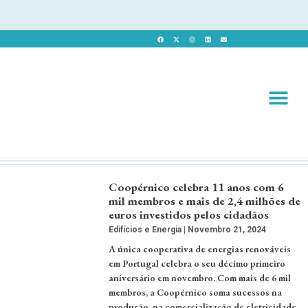
Revista 
Revista Dig
Coopérnico celebra 11 anos com 6
mil membros e mais de 2,4 milhões de
euros investidos pelos cidadãos
Edifícios e Energia
Novembro 21, 2024
A única cooperativa de energias renováveis
em Portugal celebra o seu décimo primeiro
aniversário em novembro. Com mais de 6 mil
membros, a Coopérnico soma sucessos na
produção, na comercialização de eletricidade