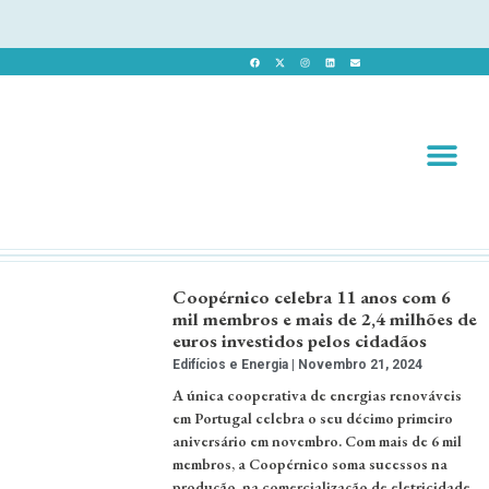
Revista 
Revista Dig
Coopérnico celebra 11 anos com 6
mil membros e mais de 2,4 milhões de
euros investidos pelos cidadãos
Edifícios e Energia
Novembro 21, 2024
A única cooperativa de energias renováveis
em Portugal celebra o seu décimo primeiro
aniversário em novembro. Com mais de 6 mil
membros, a Coopérnico soma sucessos na
produção, na comercialização de eletricidade