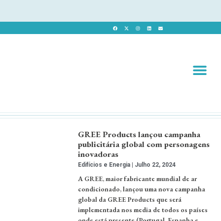
Revista 
Revista Dig
GREE Products lançou campanha
publicitária global com personagens
inovadoras
Edifícios e Energia
Julho 22, 2024
A GREE, maior fabricante mundial de ar
condicionado, lançou uma nova campanha
global da GREE Products que será
implementada nos media de todos os países
onde está presente (Portugal, Espanha e