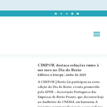
Revista 
Revista Dig
CIMPOR destaca soluções rumo à
net zero no Dia do Betão
Edifícios e Energia
Junho 26, 2025
A CIMPOR | Betão Liz participou na sexta
edição do Dia do Betão, evento promovido
pela APEB – Associação Portuguesa das
Empresas de Betão Pronto, que decorreu hoje
no Auditório do CNEMA, em Santarém. A
iniciativa reuniu profissionais e especialistas