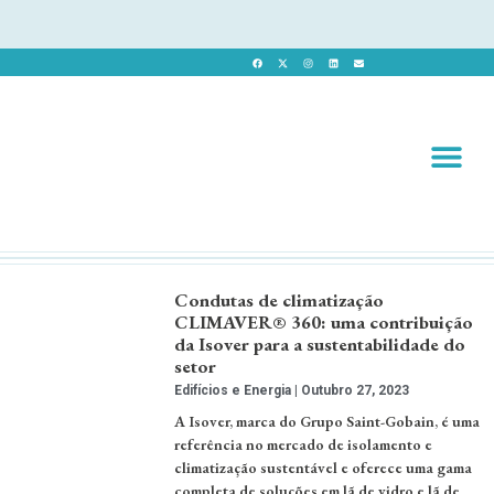
Revista 
Revista Dig
Condutas de climatização
CLIMAVER® 360: uma contribuição
da Isover para a sustentabilidade do
setor
Edifícios e Energia
Outubro 27, 2023
A Isover, marca do Grupo Saint-Gobain, é uma
referência no mercado de isolamento e
climatização sustentável e oferece uma gama
completa de soluções em lã de vidro e lã de