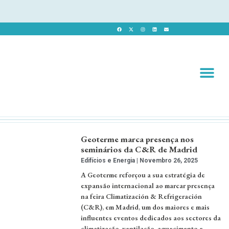
Revista 
Revista Dig
Geoterme marca presença nos
seminários da C&R de Madrid
Edifícios e Energia
Novembro 26, 2025
A Geoterme reforçou a sua estratégia de
expansão internacional ao marcar presença
na feira Climatización & Refrigeración
(C&R), em Madrid, um dos maiores e mais
influentes eventos dedicados aos sectores da
climatização, ventilação, aquecimento e