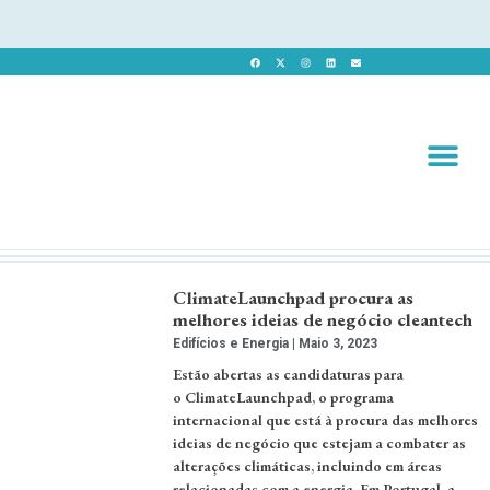
Revista 
Revista Dig
ClimateLaunchpad procura as
melhores ideias de negócio cleantech
Edifícios e Energia
Maio 3, 2023
Estão abertas as candidaturas para
o ClimateLaunchpad, o programa
internacional que está à procura das melhores
ideias de negócio que estejam a combater as
alterações climáticas, incluindo em áreas
relacionadas com a energia. Em Portugal, a