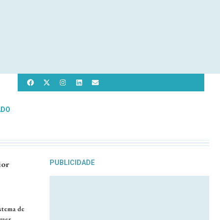
ADO
ior
PUBLICIDADE
stema de
quer