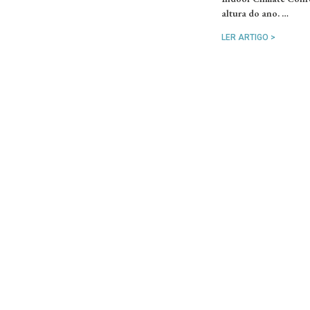
altura do ano. …
LER ARTIGO >