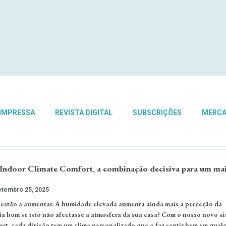
 IMPRESSA
REVISTA DIGITAL
SUBSCRIÇÕES
MERC
Indoor Climate Comfort, a combinação decisiva para um ma
tembro 25, 2025
 estão a aumentar. A humidade elevada aumenta ainda mais a perceção da
ia bom se isto não afectasse a atmosfera da sua casa? Com o nosso novo si
rt, cada divisão tem um clima personalizado que o faz sentir bem em qual