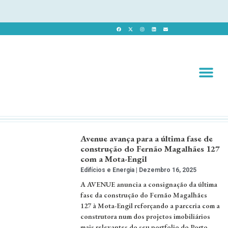
Revista 
Revista Dig
Avenue avança para a última fase de
construção do Fernão Magalhães 127
com a Mota-Engil
Edifícios e Energia
Dezembro 16, 2025
A AVENUE anuncia a consignação da última
fase da construção do Fernão Magalhães
127 à Mota-Engil reforçando a parceria com a
construtora num dos projetos imobiliários
mais relevantes do seu portfolio do Porto. …