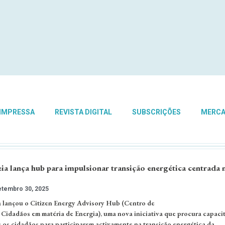
 IMPRESSA
REVISTA DIGITAL
SUBSCRIÇÕES
MERC
a lança hub para impulsionar transição energética centrada 
tembro 30, 2025
 lançou o Citizen Energy Advisory Hub (Centro de
idadãos em matéria de Energia), uma nova iniciativa que procura capacit
 os cidadãos para participarem activamente na transição energética da