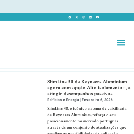
Revista 
Revista Dig
SlimLine 38 da Reynaers Aluminium
agora com opção Alto isolamento+, a
atingir desempenhos passivos
Edifícios e Energia
Fevereiro 6, 2026
SlimLine 38, o icónico sistema de caixilharia
da Reynaers Aluminium, reforça o seu
posicionamento no mercado português
através de um conjunto de atualizações que
ampliam as possibilidades de aplicação. …