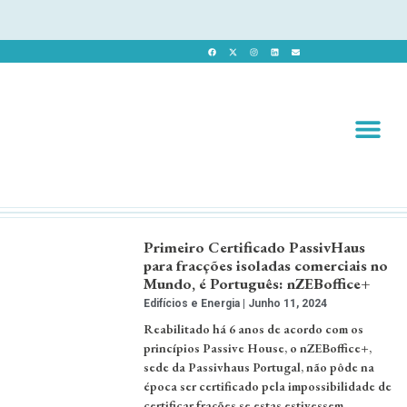
Revista 
Revista Dig
Primeiro Certificado PassivHaus
para fracções isoladas comerciais no
Mundo, é Português: nZEBoffice+
Edifícios e Energia
Junho 11, 2024
Reabilitado há 6 anos de acordo com os
princípios Passive House, o nZEBoffice+,
sede da Passivhaus Portugal, não pôde na
época ser certificado pela impossibilidade de
certificar frações se estas estivessem