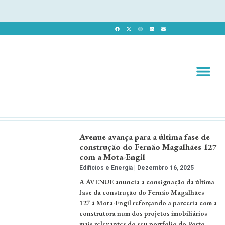
Revista 
Revista Dig
Avenue avança para a última fase de
construção do Fernão Magalhães 127
com a Mota-Engil
Edifícios e Energia
Dezembro 16, 2025
A AVENUE anuncia a consignação da última
fase da construção do Fernão Magalhães
127 à Mota-Engil reforçando a parceria com a
construtora num dos projetos imobiliários
mais relevantes do seu portfolio do Porto. …