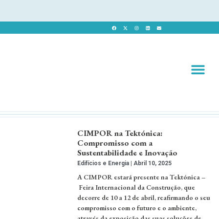
Revista 
Revista Dig
CIMPOR na Tektónica:
Compromisso com a
Sustentabilidade e Inovação
Edifícios e Energia
Abril 10, 2025
A CIMPOR estará presente na Tektónica –
Feira Internacional da Construção, que
decorre de 10 a 12 de abril, reafirmando o seu
compromisso com o futuro e o ambiente,
através da exposição das suas soluções de