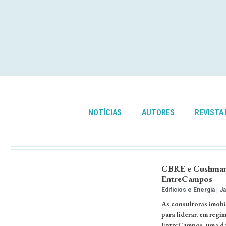
NOTÍCIAS
AUTORES
REVISTA
CBRE e Cushman 
EntreCampos
Edifícios e Energia
Ja
As consultoras imob
para liderar, em regi
EntreCampos, uma das