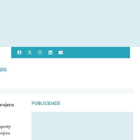
ADO
rojeto
PUBLICIDADE
operty
rojeto