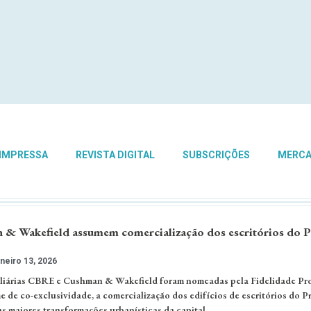
 IMPRESSA
REVISTA DIGITAL
SUBSCRIÇÕES
MERC
& Wakefield assumem comercialização dos escritórios do P
neiro 13, 2026
iliárias CBRE e Cushman & Wakefield foram nomeadas pela Fidelidade Pr
me de co-exclusividade, a comercialização dos edifícios de escritórios do P
 maiores transformações urbanísticas da capital. …