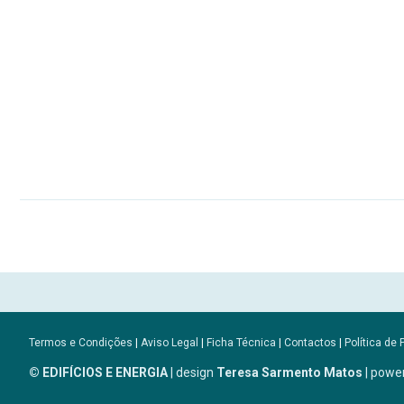
Termos e Condições
|
Aviso Legal
|
Ficha Técnica
|
Contactos
|
Política de 
© EDIFÍCIOS E ENERGIA
| design
Teresa Sarmento Matos
| powe