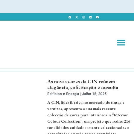
Revista 
Revista Dig
As novas cores da CIN reúnem
elegância, sofisticação e ousadia
Edifícios e Energia
Julho 18, 2025
A CIN, líder ibérica no mercado de tintas e
vernizes, apresenta a sua mais recente
colecção de cores para interiores, a “Interior
Colour Collection”, um projeto que reúne 216
tonalidades cuidadosamente seleccionadas e
organizadas em três gamas cromáticas