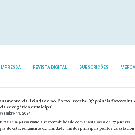
 IMPRESSA
REVISTA DIGITAL
SUBSCRIÇÕES
MERC
onamento da Trindade no Porto, recebe 99 painéis fotovoltai
ada energética municipal
vembro 11, 2024
u mais um passo rumo à sustentabilidade com a instalação de 99 painéis
que de estacionamento da Trindade, um dos principais pontos de estacio
 …