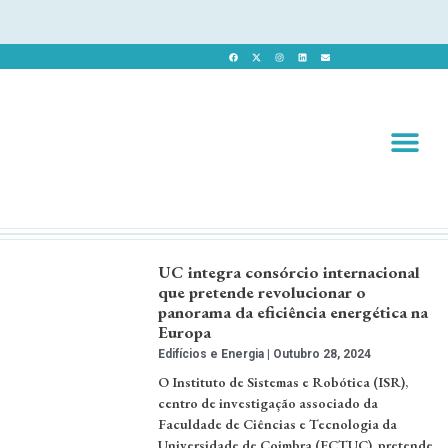
Revista 
Revista Dig
UC integra consórcio internacional
que pretende revolucionar o
panorama da eficiência energética na
Europa
Edifícios e Energia
Outubro 28, 2024
O Instituto de Sistemas e Robótica (ISR),
centro de investigação associado da
Faculdade de Ciências e Tecnologia da
Universidade de Coimbra (FCTUC), pretende