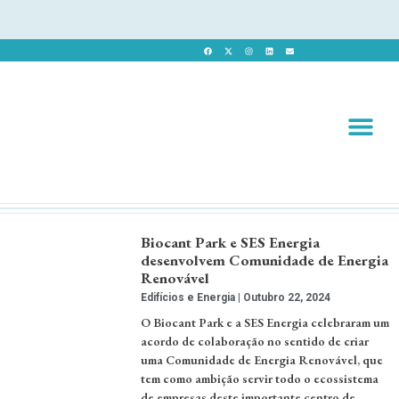
Revista 
Revista Dig
Biocant Park e SES Energia
desenvolvem Comunidade de Energia
Renovável
Edifícios e Energia
Outubro 22, 2024
O Biocant Park e a SES Energia celebraram um
acordo de colaboração no sentido de criar
uma Comunidade de Energia Renovável, que
tem como ambição servir todo o ecossistema
de empresas deste importante centro de