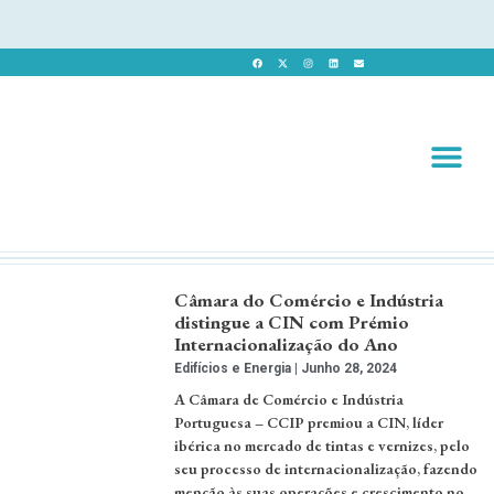
Revista 
Revista Dig
Câmara do Comércio e Indústria
distingue a CIN com Prémio
Internacionalização do Ano
Edifícios e Energia
Junho 28, 2024
A Câmara de Comércio e Indústria
Portuguesa – CCIP premiou a CIN, líder
ibérica no mercado de tintas e vernizes, pelo
seu processo de internacionalização, fazendo
menção às suas operações e crescimento no