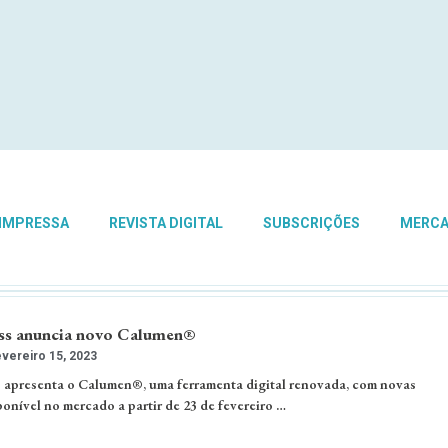
 IMPRESSA
REVISTA DIGITAL
SUBSCRIÇÕES
MERC
ass anuncia novo Calumen®
vereiro 15, 2023
 apresenta o Calumen®, uma ferramenta digital renovada, com novas
onível no mercado a partir de 23 de fevereiro …