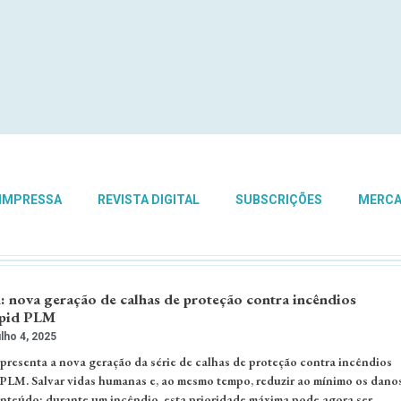
 IMPRESSA
REVISTA DIGITAL
SUBSCRIÇÕES
MERC
nova geração de calhas de proteção contra incêndios
pid PLM
lho 4, 2025
esenta a nova geração da série de calhas de proteção contra incêndios
. Salvar vidas humanas e, ao mesmo tempo, reduzir ao mínimo os dano
onteúdo: durante um incêndio, esta prioridade máxima pode agora ser