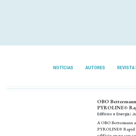
NOTÍCIAS
AUTORES
REVISTA
OBO Bettermann: 
PYROLINE® Ra
Edifícios e Energia
Ju
A OBO Bettermann apr
PYROLINE® Rapid PLM
edifício ou no seu c