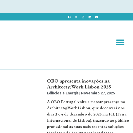
Revista 
Revista Dig
OBO apresenta inovações na
Architect@Work Lisbon 2025
Edifícios e Energia
Novembro 27, 2025
A OBO Portugal volta a marcar presença na
Architect@Work Lisbon, que decorrerá nos
dias 3 e 4 de dezembro de 2025, na FIL (Feira
Internacional de Lisboa), trazendo ao público
profissional as suas mais recentes soluções
técnicas e de design para instalações