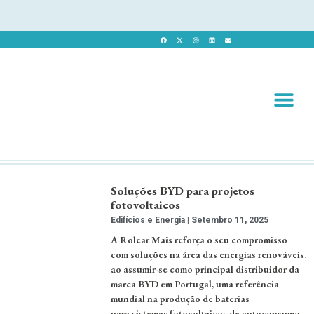
Revista 
Revista Dig
Soluções BYD para projetos
fotovoltaicos
Edifícios e Energia
Setembro 11, 2025
A Rolear Mais reforça o seu compromisso
com soluções na área das energias renováveis,
ao assumir-se como principal distribuidor da
marca BYD em Portugal, uma referência
mundial na produção de baterias
para sistemas fotovoltaicos de autoconsumo.