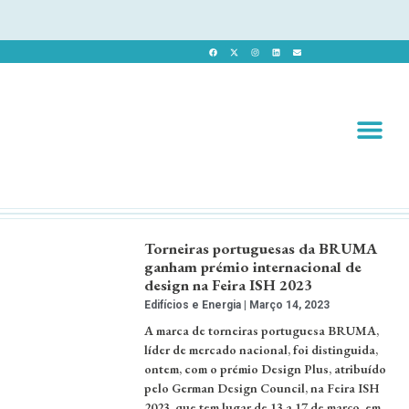
Revista 
Revista Dig
Torneiras portuguesas da BRUMA
ganham prémio internacional de
design na Feira ISH 2023
Edifícios e Energia
Março 14, 2023
A marca de torneiras portuguesa BRUMA,
líder de mercado nacional, foi distinguida,
ontem, com o prémio Design Plus, atribuído
pelo German Design Council, na Feira ISH
2023, que tem lugar de 13 a 17 de março, em