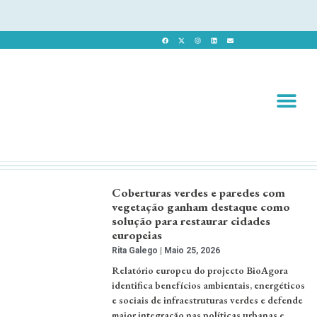
Revista 
Revista Dig
Coberturas verdes e paredes com
vegetação ganham destaque como
solução para restaurar cidades
europeias
Rita Galego
Maio 25, 2026
Relatório europeu do projecto BioAgora
identifica benefícios ambientais, energéticos
e sociais de infraestruturas verdes e defende
maior integração nas políticas urbanas e