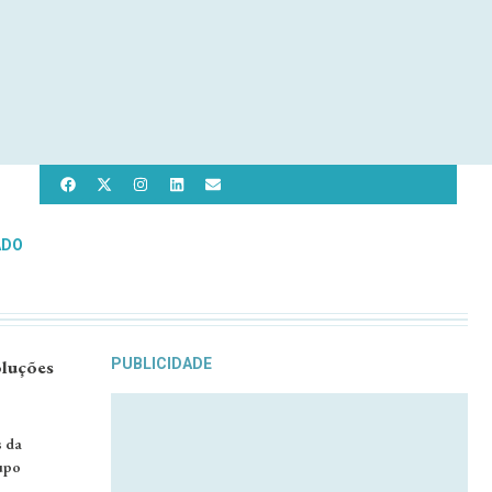
ADO
oluções
PUBLICIDADE
s da
upo