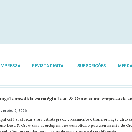
 IMPRESSA
REVISTA DIGITAL
SUBSCRIÇÕES
MERC
tugal consolida estratégia Lead & Grow como empresa de s
vereiro 2, 2026
al está a reforçar a sua estratégia de crescimento e transformação atravé
ano Lead & Grow, uma abordagem que consolida o posicionamento do Gr
soluções integradas para o setor da construção e da reabilitação. …