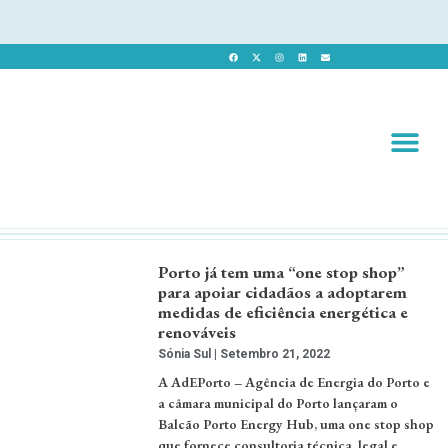
Revista 
Revista Dig
Porto já tem uma “one stop shop”
para apoiar cidadãos a adoptarem
medidas de eficiência energética e
renováveis
Sónia Sul
Setembro 21, 2022
A AdEPorto – Agência de Energia do Porto e
a câmara municipal do Porto lançaram o
Balcão Porto Energy Hub, uma one stop shop
que fornece consultoria técnica, legal e