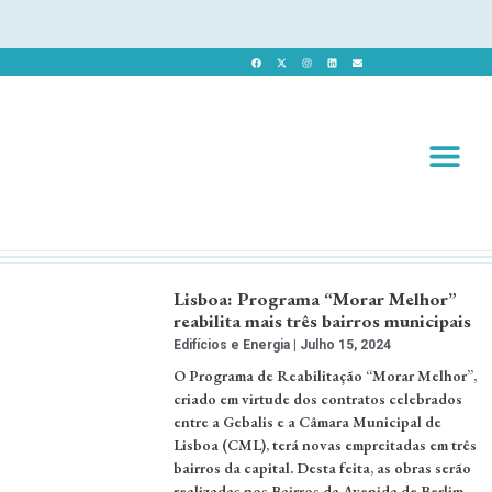
Revista 
Revista Dig
Lisboa: Programa “Morar Melhor”
reabilita mais três bairros municipais
Edifícios e Energia
Julho 15, 2024
O Programa de Reabilitação “Morar Melhor”,
criado em virtude dos contratos celebrados
entre a Gebalis e a Câmara Municipal de
Lisboa (CML), terá novas empreitadas em três
bairros da capital. Desta feita, as obras serão
realizadas nos Bairros da Avenida de Berlim,