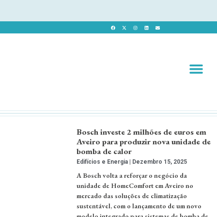
Revista 
Revista Dig
Bosch investe 2 milhões de euros em
Aveiro para produzir nova unidade de
bomba de calor
Edifícios e Energia
Dezembro 15, 2025
A Bosch volta a reforçar o negócio da
unidade de HomeComfort em Aveiro no
mercado das soluções de climatização
sustentável, com o lançamento de um novo
modelo integrado para sistemas de bomba de