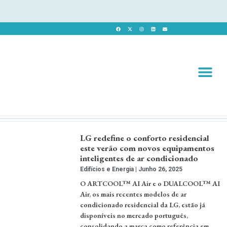
Revista 
Revista Dig
LG redefine o conforto residencial
este verão com novos equipamentos
inteligentes de ar condicionado
Edifícios e Energia
Junho 26, 2025
O ARTCOOL™ AI Air e o DUALCOOL™ AI
Air, os mais recentes modelos de ar
condicionado residencial da LG, estão já
disponíveis no mercado português,
consolidando a marca como referência em