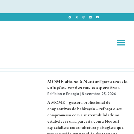
Revista 
Revista Dig
MOME alia-se à Neoturf para uso de
soluções verdes nas cooperativas
Edifícios e Energia
Novembro 25, 2024
A MOME – gestora profissional de
cooperativas de habitação – reforça o seu
compromisso com a sustentabilidade ao
estabelecer uma parceria com a Neoturf –
especialista em arquitetura paisagista que
tem assumido um papel de destaque na