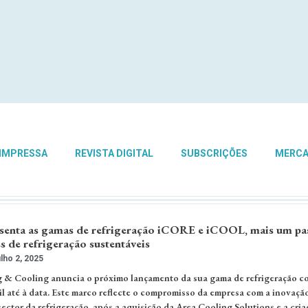
 IMPRESSA
REVISTA DIGITAL
SUBSCRIÇÕES
MERC
senta as gamas de refrigeração iCORE e iCOOL, mais um pa
s de refrigeração sustentáveis
lho 2, 2025
 & Cooling anuncia o próximo lançamento da sua gama de refrigeração c
il até à data. Este marco reflecte o compromisso da empresa com a inovaçã
ector da refrigeração, após a aquisição da Area Cooling Solutions e a cria