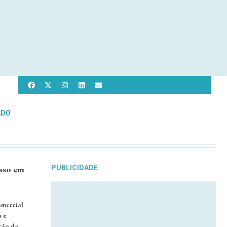
ADO
sso em
PUBLICIDADE
omercial
o e
ção da