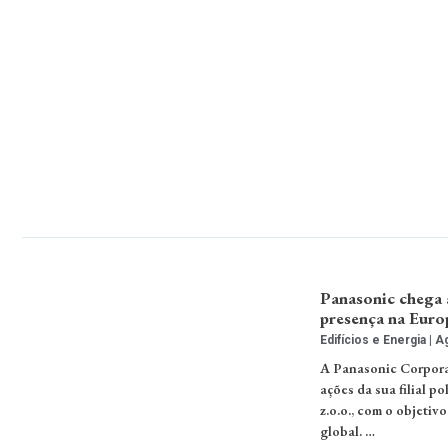
Panasonic chega 
presença na Euro
Edifícios e Energia
Ag
A Panasonic Corporat
ações da sua filial p
z.o.o., com o objeti
global. …