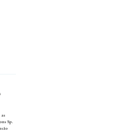
a
 as
ons Sp.
nsão