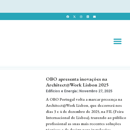
Revista 
Revista Dig
OBO apresenta inovações na
Architect@Work Lisbon 2025
Edifícios e Energia
Novembro 27, 2025
A OBO Portugal volta a marcar presença na
Architect@Work Lisbon, que decorrerá nos
dias 3 e 4 de dezembro de 2025, na FIL (Feira
Internacional de Lisboa), trazendo ao público
profissional as suas mais recentes soluções
técnicas e de design para instalações