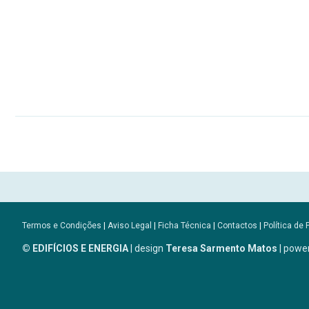
Termos e Condições
|
Aviso Legal
|
Ficha Técnica
|
Contactos
|
Política de 
© EDIFÍCIOS E ENERGIA
| design
Teresa Sarmento Matos
| powe