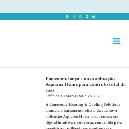
Revista 
Revista Dig
Panasonic lança a nova aplicação
Aquarea Home para controlo total da
casa
Edifícios e Energia
Maio 26, 2025
A Panasonic Heating & Cooling Solutions
anuncia o lançamento oficial da sua nova
aplicação Aquarea Home, uma ferramenta
digital intuitiva e poderosa, concebida para
permitir aos utilizadores monitorizar e