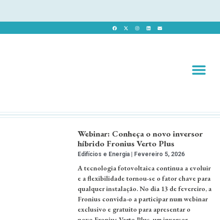
Revista 
Revista Dig
Webinar: Conheça o novo inversor
híbrido Fronius Verto Plus
Edifícios e Energia
Fevereiro 5, 2026
A tecnologia fotovoltaica continua a evoluir
e a flexibilidade tornou-se o fator chave para
qualquer instalação. No dia 13 de fevereiro, a
Fronius convida-o a participar num webinar
exclusivo e gratuito para apresentar o
novo Fronius Verto Plus, um inversor